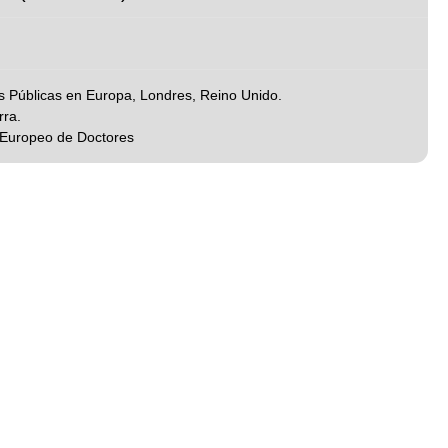
es Públicas en Europa, Londres, Reino Unido.
rra.
 Europeo de Doctores